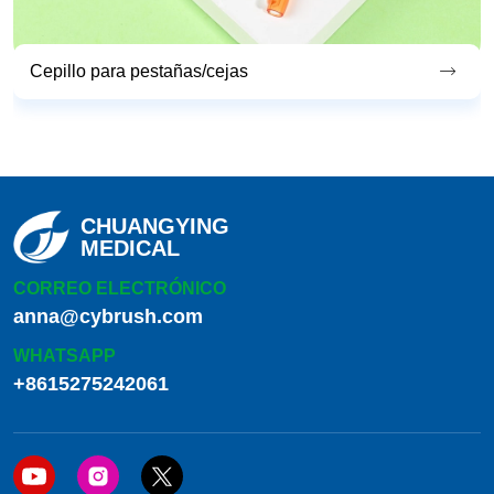
Cepillo de limpieza endoscópica
CHUANGYING
MEDICAL
CORREO ELECTRÓNICO
anna@cybrush.com
WHATSAPP
+8615275242061