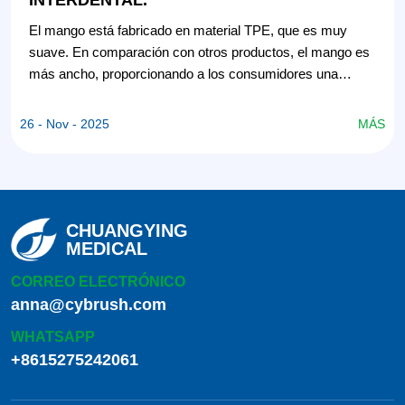
El mango está fabricado en material TPE, que es muy
suave. En comparación con otros productos, el mango es
más ancho, proporcionando a los consumidores una
excelente experiencia de usuario.
S
26 - Nov - 2025
MÁS
CHUANGYING
MEDICAL
CORREO ELECTRÓNICO
anna@cybrush.com
WHATSAPP
+8615275242061